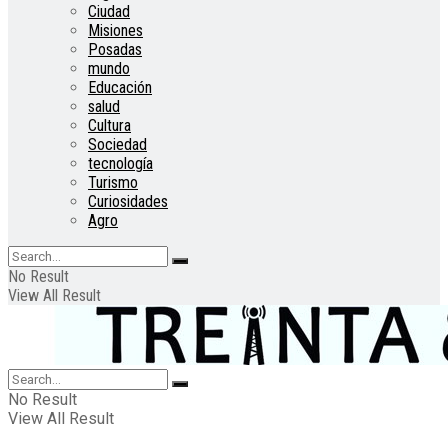
Ciudad
Misiones
Posadas
mundo
Educación
salud
Cultura
Sociedad
tecnología
Turismo
Curiosidades
Agro
No Result
View All Result
No Result
View All Result