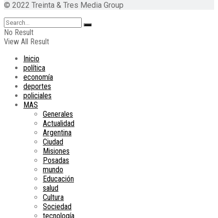
© 2022 Treinta & Tres Media Group
No Result
View All Result
Inicio
política
economía
deportes
policiales
MAS
Generales
Actualidad
Argentina
Ciudad
Misiones
Posadas
mundo
Educación
salud
Cultura
Sociedad
tecnología