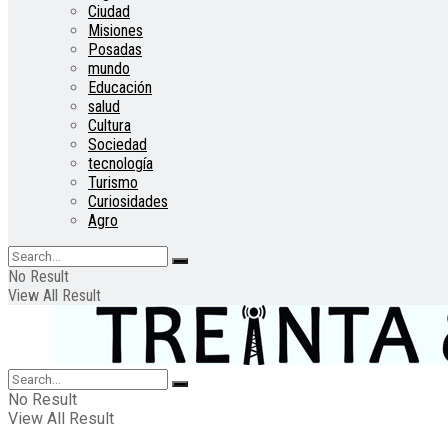
Ciudad
Misiones
Posadas
mundo
Educación
salud
Cultura
Sociedad
tecnología
Turismo
Curiosidades
Agro
No Result
View All Result
No Result
View All Result