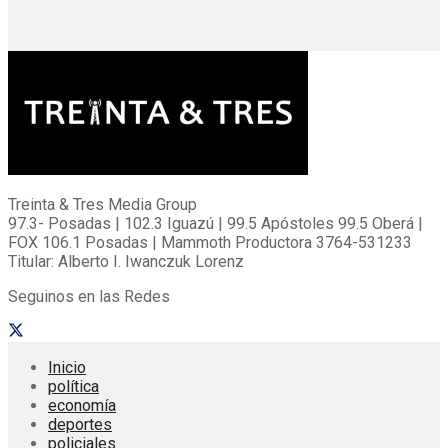
Treinta & Tres Media Group
97.3- Posadas | 102.3 Iguazú | 99.5 Apóstoles 99.5 Oberá |
FOX 106.1 Posadas | Mammoth Productora 3764-531233
Titular: Alberto I. Iwanczuk Lorenz
Seguinos en las Redes
Inicio
política
economía
deportes
policiales