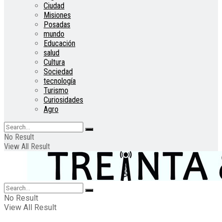
Ciudad
Misiones
Posadas
mundo
Educación
salud
Cultura
Sociedad
tecnología
Turismo
Curiosidades
Agro
No Result
View All Result
No Result
View All Result