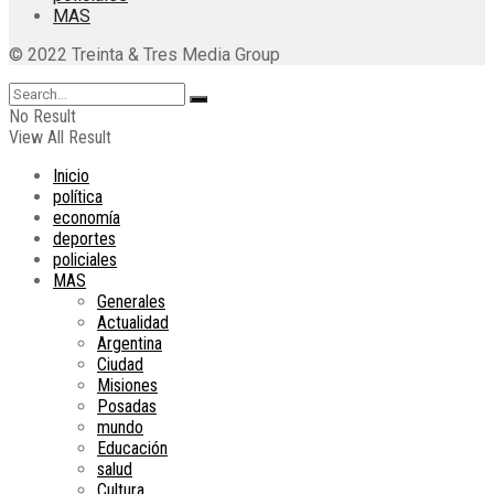
MAS
© 2022 Treinta & Tres Media Group
No Result
View All Result
Inicio
política
economía
deportes
policiales
MAS
Generales
Actualidad
Argentina
Ciudad
Misiones
Posadas
mundo
Educación
salud
Cultura