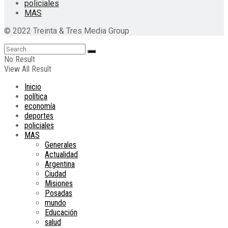
policiales
MAS
© 2022 Treinta & Tres Media Group
No Result
View All Result
Inicio
política
economía
deportes
policiales
MAS
Generales
Actualidad
Argentina
Ciudad
Misiones
Posadas
mundo
Educación
salud