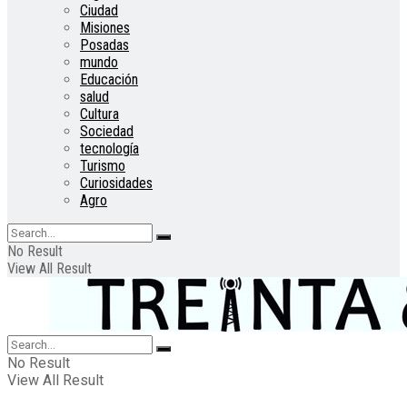
Ciudad
Misiones
Posadas
mundo
Educación
salud
Cultura
Sociedad
tecnología
Turismo
Curiosidades
Agro
No Result
View All Result
No Result
View All Result