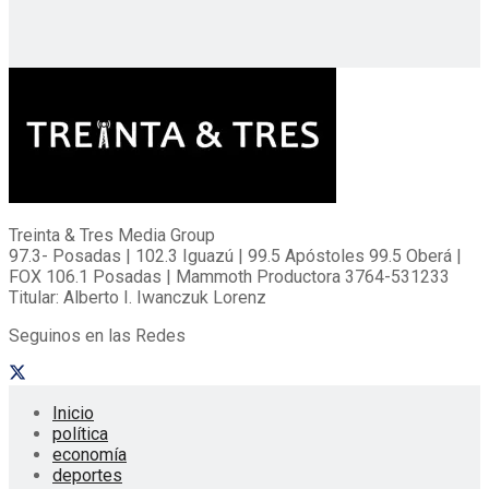
Treinta & Tres Media Group
97.3- Posadas | 102.3 Iguazú | 99.5 Apóstoles 99.5 Oberá |
FOX 106.1 Posadas | Mammoth Productora 3764-531233
Titular: Alberto I. Iwanczuk Lorenz
Seguinos en las Redes
Inicio
política
economía
deportes