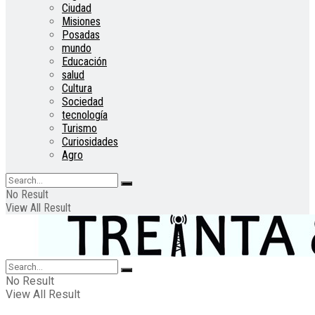
Ciudad
Misiones
Posadas
mundo
Educación
salud
Cultura
Sociedad
tecnología
Turismo
Curiosidades
Agro
No Result
View All Result
No Result
View All Result