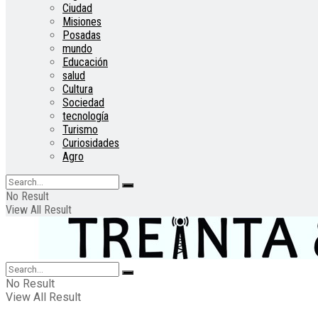
Ciudad
Misiones
Posadas
mundo
Educación
salud
Cultura
Sociedad
tecnología
Turismo
Curiosidades
Agro
No Result
View All Result
No Result
View All Result