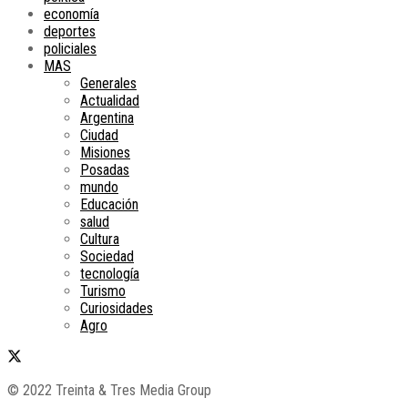
economía
deportes
policiales
MAS
Generales
Actualidad
Argentina
Ciudad
Misiones
Posadas
mundo
Educación
salud
Cultura
Sociedad
tecnología
Turismo
Curiosidades
Agro
© 2022 Treinta & Tres Media Group