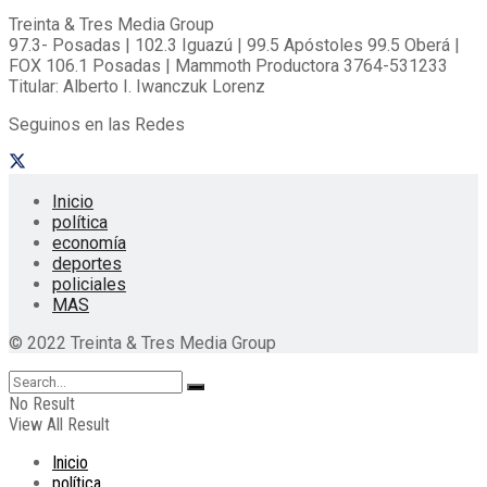
Treinta & Tres Media Group
97.3- Posadas | 102.3 Iguazú | 99.5 Apóstoles 99.5 Oberá |
FOX 106.1 Posadas | Mammoth Productora 3764-531233
Titular: Alberto I. Iwanczuk Lorenz
Seguinos en las Redes
Inicio
política
economía
deportes
policiales
MAS
© 2022 Treinta & Tres Media Group
No Result
View All Result
Inicio
política