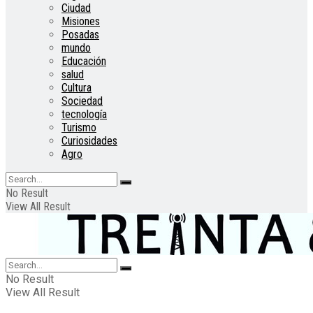
Ciudad
Misiones
Posadas
mundo
Educación
salud
Cultura
Sociedad
tecnología
Turismo
Curiosidades
Agro
No Result
View All Result
No Result
View All Result