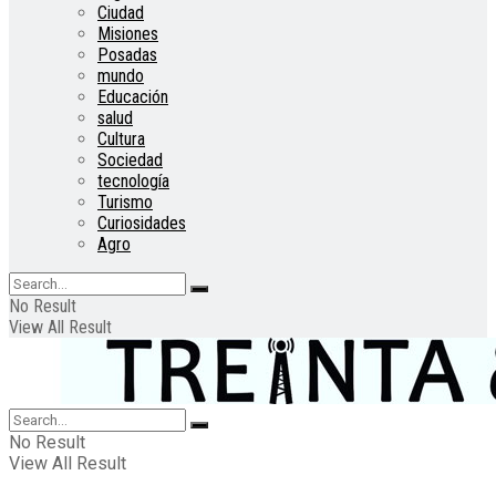
Ciudad
Misiones
Posadas
mundo
Educación
salud
Cultura
Sociedad
tecnología
Turismo
Curiosidades
Agro
No Result
View All Result
No Result
View All Result