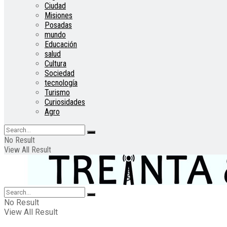
Ciudad
Misiones
Posadas
mundo
Educación
salud
Cultura
Sociedad
tecnología
Turismo
Curiosidades
Agro
No Result
View All Result
No Result
View All Result