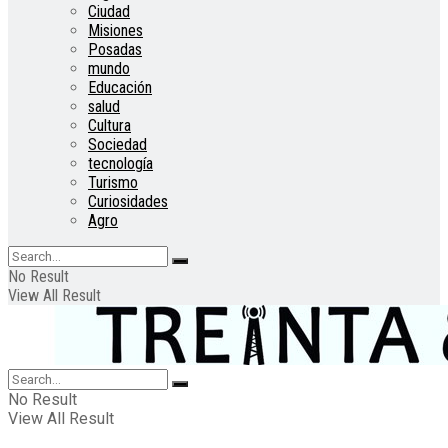
Ciudad
Misiones
Posadas
mundo
Educación
salud
Cultura
Sociedad
tecnología
Turismo
Curiosidades
Agro
No Result
View All Result
No Result
View All Result