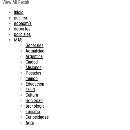
View All Result
Inicio
política
economía
deportes
policiales
MAS
Generales
Actualidad
Argentina
Ciudad
Misiones
Posadas
mundo
Educación
salud
Cultura
Sociedad
tecnología
Turismo
Curiosidades
Agro