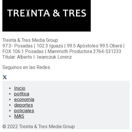
Treinta & Tres Media Group
97.3- Posadas | 102.3 Iguazú | 99.5 Apóstoles 99.5 Oberá |
FOX 106.1 Posadas | Mammoth Productora 3764-531233
Titular: Alberto I. Iwanczuk Lorenz
Seguinos en las Redes
Inicio
política
economía
deportes
policiales
MAS
© 2022 Treinta & Tres Media Group