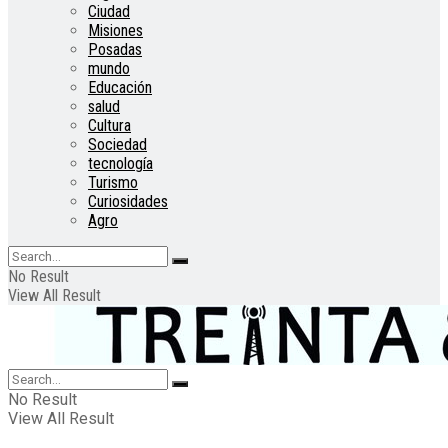
Ciudad
Misiones
Posadas
mundo
Educación
salud
Cultura
Sociedad
tecnología
Turismo
Curiosidades
Agro
No Result
View All Result
No Result
View All Result