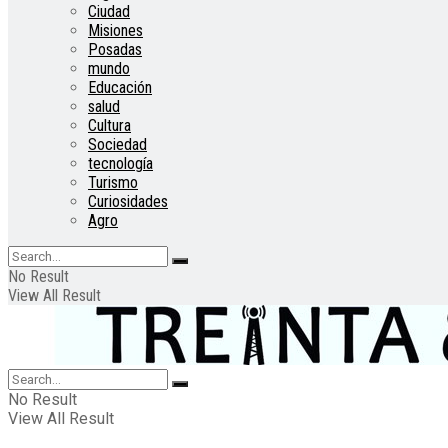
Ciudad
Misiones
Posadas
mundo
Educación
salud
Cultura
Sociedad
tecnología
Turismo
Curiosidades
Agro
No Result
View All Result
No Result
View All Result