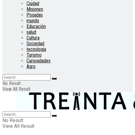
Ciudad
Misiones
Posadas
mundo
Educación
salud
Cultura
Sociedad
tecnología
Turismo
Curiosidades
Agro
No Result
View All Result
No Result
View All Result