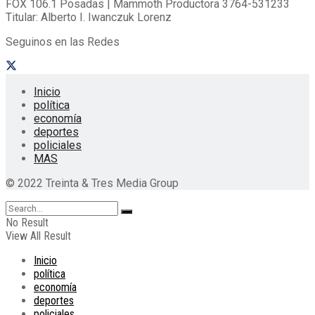
FOX 106.1 Posadas | Mammoth Productora 3764-531233
Titular: Alberto I. Iwanczuk Lorenz
Seguinos en las Redes
Inicio
política
economía
deportes
policiales
MAS
© 2022 Treinta & Tres Media Group
No Result
View All Result
Inicio
política
economía
deportes
policiales