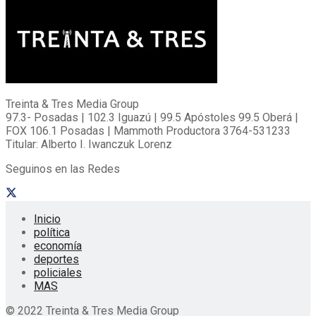
Treinta & Tres Media Group
97.3- Posadas | 102.3 Iguazú | 99.5 Apóstoles 99.5 Oberá |
FOX 106.1 Posadas | Mammoth Productora 3764-531233
Titular: Alberto I. Iwanczuk Lorenz
Seguinos en las Redes
Inicio
política
economía
deportes
policiales
MAS
© 2022 Treinta & Tres Media Group