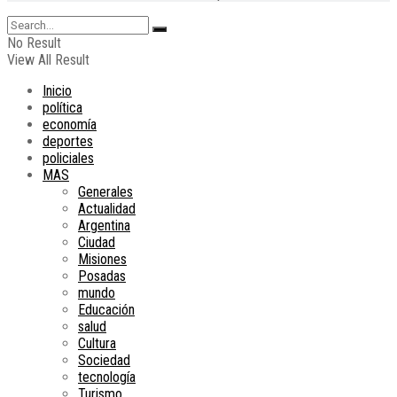
No Result
View All Result
Inicio
política
economía
deportes
policiales
MAS
Generales
Actualidad
Argentina
Ciudad
Misiones
Posadas
mundo
Educación
salud
Cultura
Sociedad
tecnología
Turismo