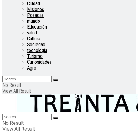
Ciudad
Misiones
Posadas
mundo
Educación
salud
Cultura
Sociedad
tecnología
Turismo
Curiosidades
Agro
No Result
View All Result
No Result
View All Result