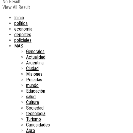
No Result
View All Result
Inicio
política
economía
deportes
policiales
MAS
Generales
Actualidad
Argentina
Ciudad
Misiones
Posadas
mundo
Educación
salud
Cultura
Sociedad
tecnología
Turismo
Curiosidades
Agro