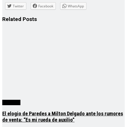
Twitter
Facebook
WhatsApp
Related
Posts
deportes
El elogio de Paredes a Milton Delgado ante los rumores
de venta: “Es mi rueda de auxilio”