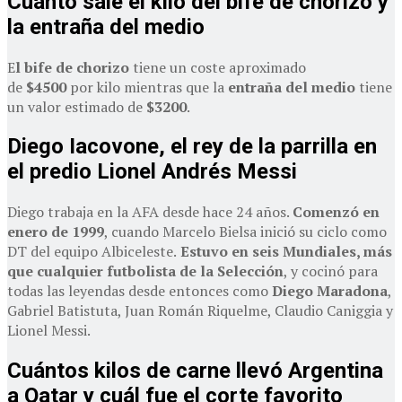
Cuánto sale el kilo del bife de chorizo y
la entraña del medio
E
l bife de chorizo
tiene un coste aproximado
de
$4500
por kilo mientras que la
entraña del medio
tiene
un valor estimado de
$3200
.
Diego Iacovone, el rey de la parrilla en
el predio Lionel Andrés Messi
Diego trabaja en la AFA desde hace 24 años.
Comenzó en
enero de 1999
, cuando Marcelo Bielsa inició su ciclo como
DT del equipo Albiceleste.
Estuvo en seis Mundiales, más
que cualquier futbolista de la Selección
, y cocinó para
todas las leyendas desde entonces como
Diego Maradona
,
Gabriel Batistuta, Juan Román Riquelme, Claudio Caniggia y
Lionel Messi.
Cuántos kilos de carne llevó Argentina
a Qatar y cuál fue el corte favorito