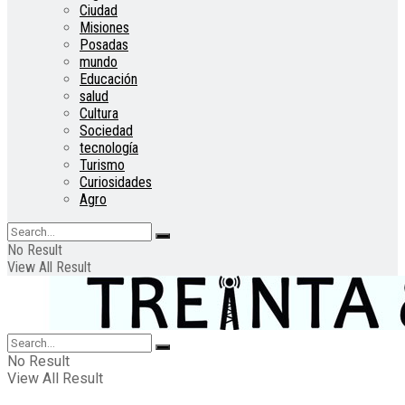
Ciudad
Misiones
Posadas
mundo
Educación
salud
Cultura
Sociedad
tecnología
Turismo
Curiosidades
Agro
No Result
View All Result
No Result
View All Result