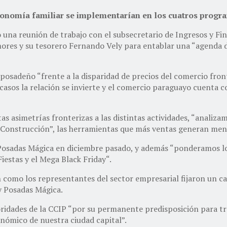
economía familiar se implementarían en los cuatros progr
una reunión de trabajo con el subsecretario de Ingresos y Fin
res y su tesorero Fernando Vely para entablar una “agenda de
posadeño “frente a la disparidad de precios del comercio fronte
asos la relación se invierte y el comercio paraguayo cuenta c
tas asimetrías fronterizas a las distintas actividades, “anal
 Construcción”, las herramientas que más ventas generan me
 Posadas Mágica en diciembre pasado, y además “ponderamos lo
estas y el Mega Black Friday“.
 como los representantes del sector empresarial fijaron un ca
y Posadas Mágica.
toridades de la CCIP “por su permanente predisposición para tr
onómico de nuestra ciudad capital”.