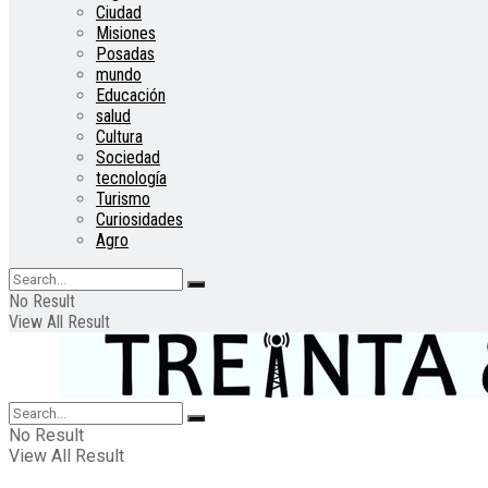
Ciudad
Misiones
Posadas
mundo
Educación
salud
Cultura
Sociedad
tecnología
Turismo
Curiosidades
Agro
No Result
View All Result
No Result
View All Result