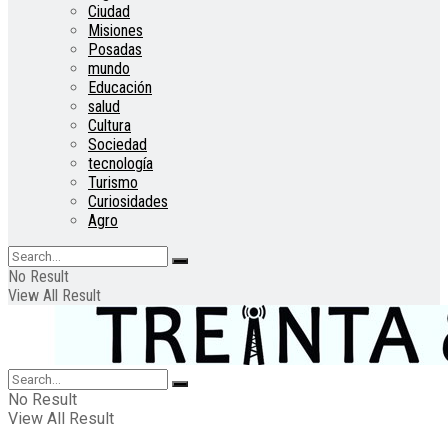
Ciudad
Misiones
Posadas
mundo
Educación
salud
Cultura
Sociedad
tecnología
Turismo
Curiosidades
Agro
No Result
View All Result
No Result
View All Result