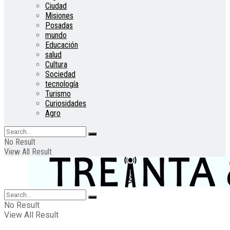
Ciudad
Misiones
Posadas
mundo
Educación
salud
Cultura
Sociedad
tecnología
Turismo
Curiosidades
Agro
No Result
View All Result
No Result
View All Result