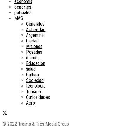
economía
deportes
policiales
MAS
Generales
Actualidad
Argentina
Ciudad
Misiones
Posadas
mundo
Educación
salud
Cultura
Sociedad
tecnología
Turismo
Curiosidades
Agro
© 2022 Treinta & Tres Media Group