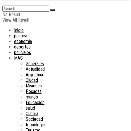
No Result
View All Result
Inicio
política
economía
deportes
policiales
MAS
Generales
Actualidad
Argentina
Ciudad
Misiones
Posadas
mundo
Educación
salud
Cultura
Sociedad
tecnología
Turismo