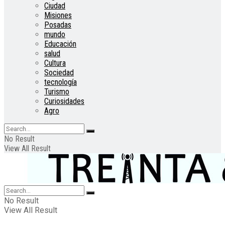
Ciudad
Misiones
Posadas
mundo
Educación
salud
Cultura
Sociedad
tecnología
Turismo
Curiosidades
Agro
No Result
View All Result
No Result
View All Result