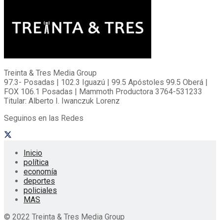
Treinta & Tres Media Group
97.3- Posadas | 102.3 Iguazú | 99.5 Apóstoles 99.5 Oberá |
FOX 106.1 Posadas | Mammoth Productora 3764-531233
Titular: Alberto I. Iwanczuk Lorenz
Seguinos en las Redes
Inicio
política
economía
deportes
policiales
MAS
© 2022 Treinta & Tres Media Group