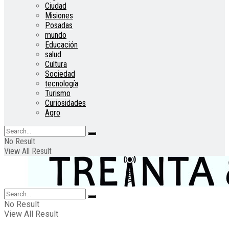
Ciudad
Misiones
Posadas
mundo
Educación
salud
Cultura
Sociedad
tecnología
Turismo
Curiosidades
Agro
No Result
View All Result
No Result
View All Result