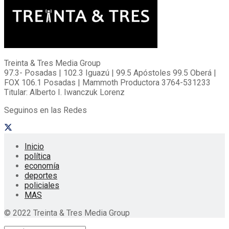
Treinta & Tres Media Group
97.3- Posadas | 102.3 Iguazú | 99.5 Apóstoles 99.5 Oberá |
FOX 106.1 Posadas | Mammoth Productora 3764-531233
Titular: Alberto I. Iwanczuk Lorenz
Seguinos en las Redes
Inicio
política
economía
deportes
policiales
MAS
© 2022 Treinta & Tres Media Group