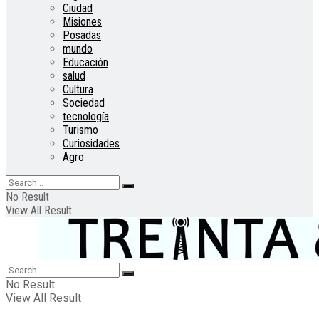
Ciudad
Misiones
Posadas
mundo
Educación
salud
Cultura
Sociedad
tecnología
Turismo
Curiosidades
Agro
No Result
View All Result
No Result
View All Result