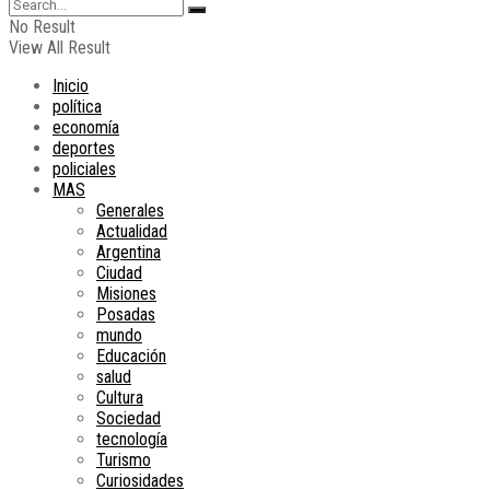
No Result
View All Result
Inicio
política
economía
deportes
policiales
MAS
Generales
Actualidad
Argentina
Ciudad
Misiones
Posadas
mundo
Educación
salud
Cultura
Sociedad
tecnología
Turismo
Curiosidades