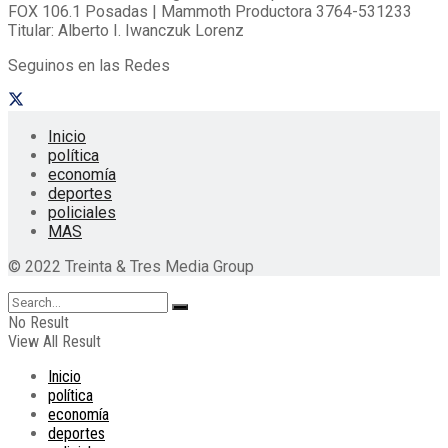
FOX 106.1 Posadas | Mammoth Productora 3764-531233
Titular: Alberto I. Iwanczuk Lorenz
Seguinos en las Redes
Inicio
política
economía
deportes
policiales
MAS
© 2022 Treinta & Tres Media Group
No Result
View All Result
Inicio
política
economía
deportes