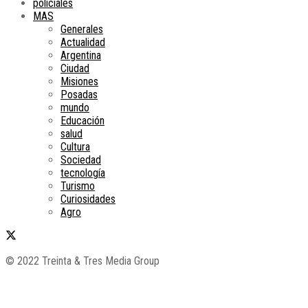
policiales
MAS
Generales
Actualidad
Argentina
Ciudad
Misiones
Posadas
mundo
Educación
salud
Cultura
Sociedad
tecnología
Turismo
Curiosidades
Agro
© 2022 Treinta & Tres Media Group