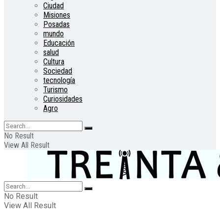
Ciudad
Misiones
Posadas
mundo
Educación
salud
Cultura
Sociedad
tecnología
Turismo
Curiosidades
Agro
No Result
View All Result
No Result
View All Result