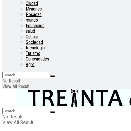
Ciudad
Misiones
Posadas
mundo
Educación
salud
Cultura
Sociedad
tecnología
Turismo
Curiosidades
Agro
No Result
View All Result
No Result
View All Result