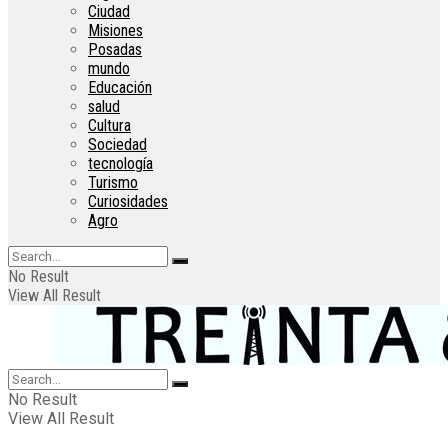
Ciudad
Misiones
Posadas
mundo
Educación
salud
Cultura
Sociedad
tecnología
Turismo
Curiosidades
Agro
No Result
View All Result
No Result
View All Result