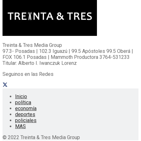
Treinta & Tres Media Group
97.3- Posadas | 102.3 Iguazú | 99.5 Apóstoles 99.5 Oberá |
FOX 106.1 Posadas | Mammoth Productora 3764-531233
Titular: Alberto I. Iwanczuk Lorenz
Seguinos en las Redes
Inicio
política
economía
deportes
policiales
MAS
© 2022 Treinta & Tres Media Group