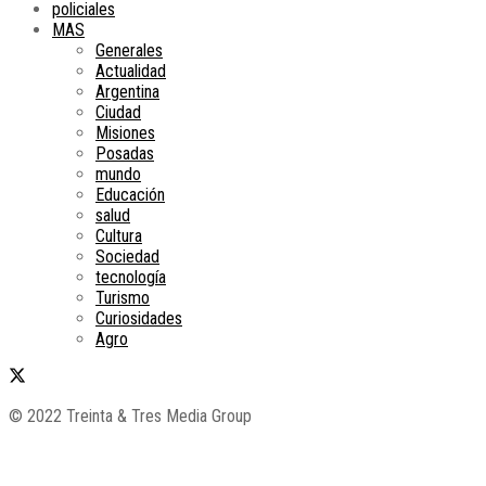
policiales
MAS
Generales
Actualidad
Argentina
Ciudad
Misiones
Posadas
mundo
Educación
salud
Cultura
Sociedad
tecnología
Turismo
Curiosidades
Agro
© 2022 Treinta & Tres Media Group