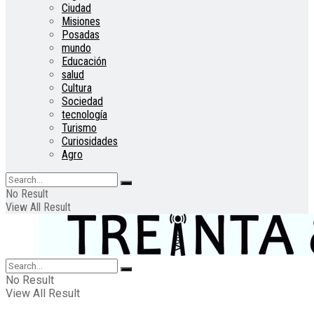
Ciudad
Misiones
Posadas
mundo
Educación
salud
Cultura
Sociedad
tecnología
Turismo
Curiosidades
Agro
No Result
View All Result
No Result
View All Result