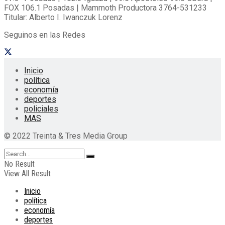
FOX 106.1 Posadas | Mammoth Productora 3764-531233
Titular: Alberto I. Iwanczuk Lorenz
Seguinos en las Redes
Inicio
política
economía
deportes
policiales
MAS
© 2022 Treinta & Tres Media Group
No Result
View All Result
Inicio
política
economía
deportes