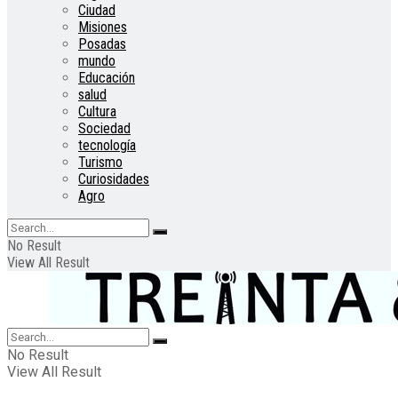
Ciudad
Misiones
Posadas
mundo
Educación
salud
Cultura
Sociedad
tecnología
Turismo
Curiosidades
Agro
No Result
View All Result
No Result
View All Result