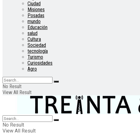
Ciudad
Misiones
Posadas
mundo
Educación
salud
Cultura
Sociedad
tecnología
Turismo
Curiosidades
Agro
No Result
View All Result
No Result
View All Result