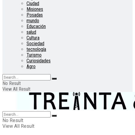
Ciudad
Misiones
Posadas
mundo
Educación
salud
Cultura
Sociedad
tecnología
Turismo
Curiosidades
Agro
No Result
View All Result
No Result
View All Result