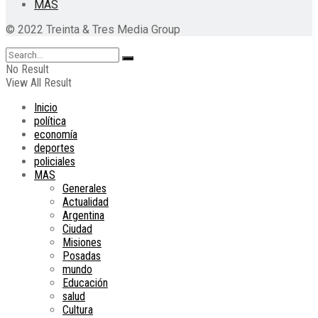
MAS
© 2022 Treinta & Tres Media Group
No Result
View All Result
Inicio
política
economía
deportes
policiales
MAS
Generales
Actualidad
Argentina
Ciudad
Misiones
Posadas
mundo
Educación
salud
Cultura