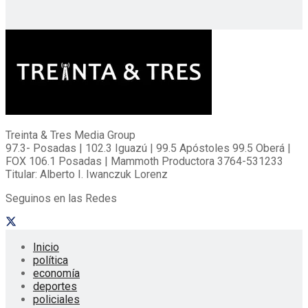
Treinta & Tres Media Group
97.3- Posadas | 102.3 Iguazú | 99.5 Apóstoles 99.5 Oberá |
FOX 106.1 Posadas | Mammoth Productora 3764-531233
Titular: Alberto I. Iwanczuk Lorenz
Seguinos en las Redes
Inicio
política
economía
deportes
policiales