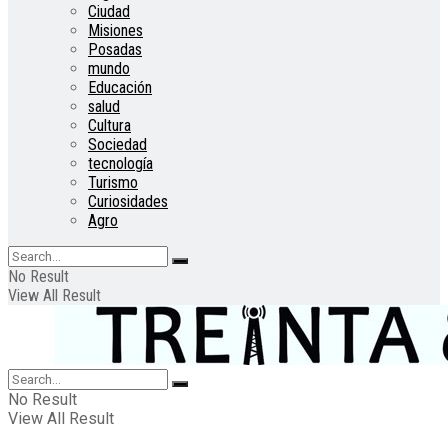
Ciudad
Misiones
Posadas
mundo
Educación
salud
Cultura
Sociedad
tecnología
Turismo
Curiosidades
Agro
No Result
View All Result
No Result
View All Result