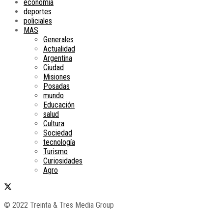
economía
deportes
policiales
MAS
Generales
Actualidad
Argentina
Ciudad
Misiones
Posadas
mundo
Educación
salud
Cultura
Sociedad
tecnología
Turismo
Curiosidades
Agro
© 2022 Treinta & Tres Media Group