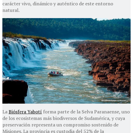
carácter vivo, dinámico y auténtico de este entorno
natural.
La
Biósfera Yabotí
forma parte de la Selva Paranaense, uno
de los ecosistemas más biodiversos de Sudamérica, y cuya
preservación representa un compromiso sostenido de
Misiones. La provincia es custodia del 52% de la