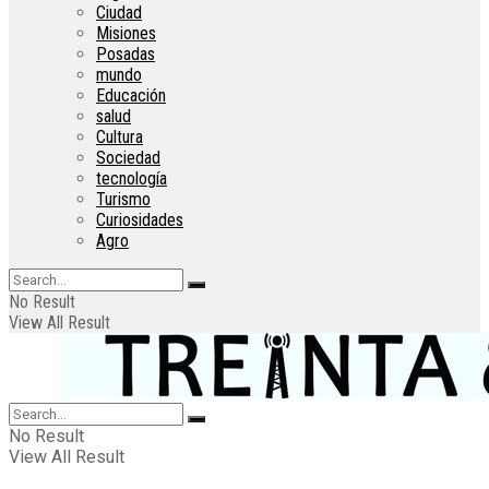
Ciudad
Misiones
Posadas
mundo
Educación
salud
Cultura
Sociedad
tecnología
Turismo
Curiosidades
Agro
No Result
View All Result
No Result
View All Result