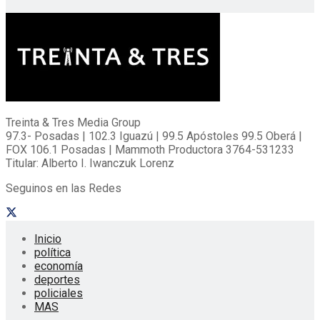
Treinta & Tres Media Group
97.3- Posadas | 102.3 Iguazú | 99.5 Apóstoles 99.5 Oberá |
FOX 106.1 Posadas | Mammoth Productora 3764-531233
Titular: Alberto I. Iwanczuk Lorenz
Seguinos en las Redes
Inicio
política
economía
deportes
policiales
MAS