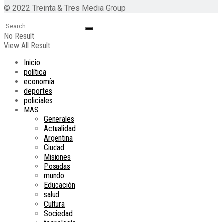
© 2022 Treinta & Tres Media Group
No Result
View All Result
Inicio
política
economía
deportes
policiales
MAS
Generales
Actualidad
Argentina
Ciudad
Misiones
Posadas
mundo
Educación
salud
Cultura
Sociedad