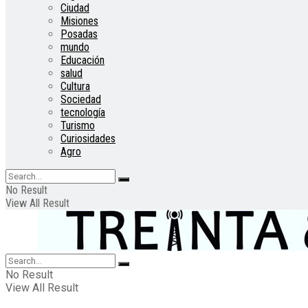
Ciudad
Misiones
Posadas
mundo
Educación
salud
Cultura
Sociedad
tecnología
Turismo
Curiosidades
Agro
No Result
View All Result
No Result
View All Result