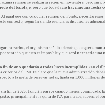
óxima revisión se realizaría recién en noviembre, pero sin pre
uego del balotaje
, pero que todavía
no hay ninguna fecha c
. Al igual que con cualquier revisión del Fondo, necesitaremo
 este contexto, seguirán siendo esenciales discusiones adiciona
 «garantizarlo», el organismo señaló además que
espera mante
 por sentado que esto es imposible y que
será necesaria una 
a fin de año quedarán a todas luces incumplidas
. «En el ú
s criterios del FMI. Es claro que la nueva administración debe
specto a la meta de reservas netas, fijada en 1.000 millones d
ara fin de 2023, también parece cuando menos complicada.
En
gasto
, principalmente la quita de IVA para trabajadores, el bo