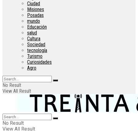
Ciudad
Misiones
Posadas
mundo
Educación
salud
Cultura
Sociedad
tecnología
Turismo
Curiosidades
Agro
No Result
View All Result
No Result
View All Result