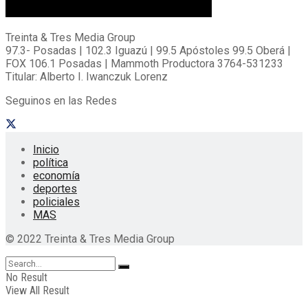
Treinta & Tres Media Group
97.3- Posadas | 102.3 Iguazú | 99.5 Apóstoles 99.5 Oberá |
FOX 106.1 Posadas | Mammoth Productora 3764-531233
Titular: Alberto I. Iwanczuk Lorenz
Seguinos en las Redes
Inicio
política
economía
deportes
policiales
MAS
© 2022 Treinta & Tres Media Group
No Result
View All Result