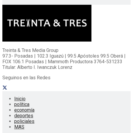
Treinta & Tres Media Group
97.3- Posadas | 102.3 Iguazú | 99.5 Apóstoles 99.5 Oberá |
FOX 106.1 Posadas | Mammoth Productora 3764-531233
Titular: Alberto I. Iwanczuk Lorenz
Seguinos en las Redes
Inicio
política
economía
deportes
policiales
MAS