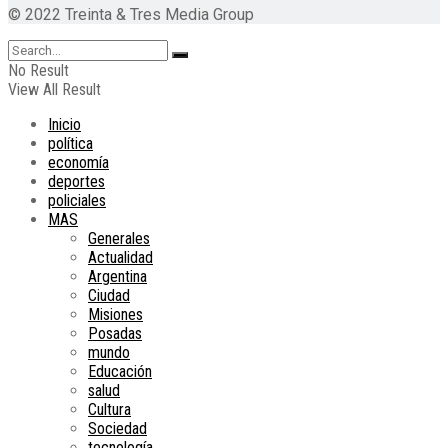
© 2022 Treinta & Tres Media Group
No Result
View All Result
Inicio
política
economía
deportes
policiales
MAS
Generales
Actualidad
Argentina
Ciudad
Misiones
Posadas
mundo
Educación
salud
Cultura
Sociedad
tecnología