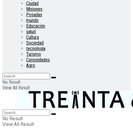
Ciudad
Misiones
Posadas
mundo
Educación
salud
Cultura
Sociedad
tecnología
Turismo
Curiosidades
Agro
No Result
View All Result
No Result
View All Result