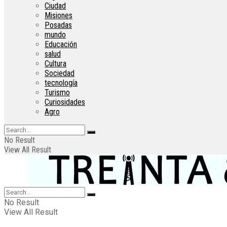
Ciudad
Misiones
Posadas
mundo
Educación
salud
Cultura
Sociedad
tecnología
Turismo
Curiosidades
Agro
No Result
View All Result
No Result
View All Result