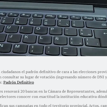
s ciudadanos el padrón definitivo de cara a las elecciones prov
en consultar su lugar de votación (ingresando número de DNI y
s:
Padrón Definitivo
nes renovará 20 bancas en la Cámara de Representantes, además
 electores conocer con exactitud la institución educativa dónd
ifican sus campañas en todo el territorio provincial. Actos, ca