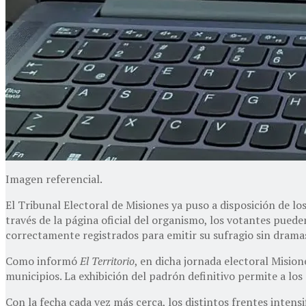
Imagen referencial.
El Tribunal Electoral de Misiones ya puso a disposición de lo
través de la página oficial del organismo, los votantes pued
correctamente registrados para emitir su sufragio sin drama
Como informó
El Territorio
, en dicha jornada electoral Misio
municipios. La exhibición del padrón definitivo permite a los
Con la fecha cada vez más cerca, los distintos frentes intens