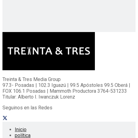
Treinta & Tres Media Group
97.3- Posadas | 102.3 Iguazú | 99.5 Apóstoles 99.5 Oberá |
FOX 106.1 Posadas | Mammoth Productora 3764-531233
Titular: Alberto I. Iwanczuk Lorenz
Seguinos en las Redes
Inicio
política