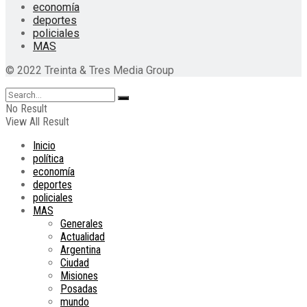
economía
deportes
policiales
MAS
© 2022 Treinta & Tres Media Group
No Result
View All Result
Inicio
política
economía
deportes
policiales
MAS
Generales
Actualidad
Argentina
Ciudad
Misiones
Posadas
mundo