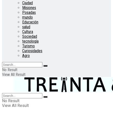
Ciudad
Misiones
Posadas
mundo
Educación
salud
Cultura
Sociedad
tecnología
Turismo
Curiosidades
Agro
No Result
View All Result
No Result
View All Result