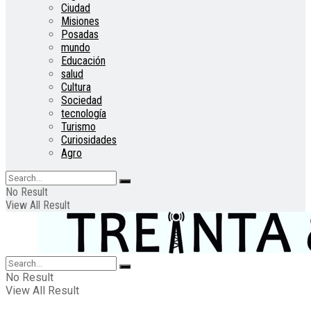
Ciudad
Misiones
Posadas
mundo
Educación
salud
Cultura
Sociedad
tecnología
Turismo
Curiosidades
Agro
No Result
View All Result
No Result
View All Result