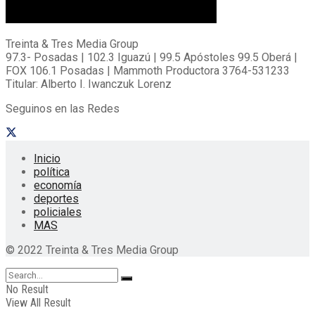
Treinta & Tres Media Group
97.3- Posadas | 102.3 Iguazú | 99.5 Apóstoles 99.5 Oberá |
FOX 106.1 Posadas | Mammoth Productora 3764-531233
Titular: Alberto I. Iwanczuk Lorenz
Seguinos en las Redes
Inicio
política
economía
deportes
policiales
MAS
© 2022 Treinta & Tres Media Group
No Result
View All Result