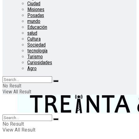
Ciudad
Misiones
Posadas
mundo
Educación
salud
Cultura
Sociedad
tecnología
Turismo
Curiosidades
Agro
No Result
View All Result
No Result
View All Result