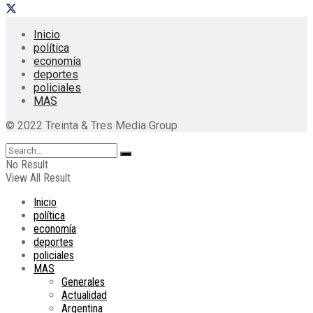
Inicio
política
economía
deportes
policiales
MAS
© 2022 Treinta & Tres Media Group
No Result
View All Result
Inicio
política
economía
deportes
policiales
MAS
Generales
Actualidad
Argentina