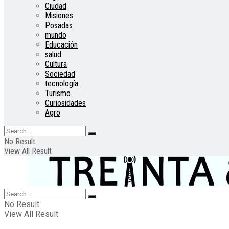
Ciudad
Misiones
Posadas
mundo
Educación
salud
Cultura
Sociedad
tecnología
Turismo
Curiosidades
Agro
No Result
View All Result
No Result
View All Result