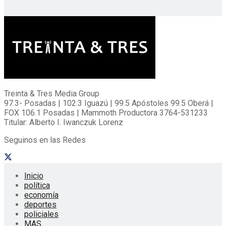
Treinta & Tres Media Group
97.3- Posadas | 102.3 Iguazú | 99.5 Apóstoles 99.5 Oberá |
FOX 106.1 Posadas | Mammoth Productora 3764-531233
Titular: Alberto I. Iwanczuk Lorenz
Seguinos en las Redes
Inicio
política
economía
deportes
policiales
MAS