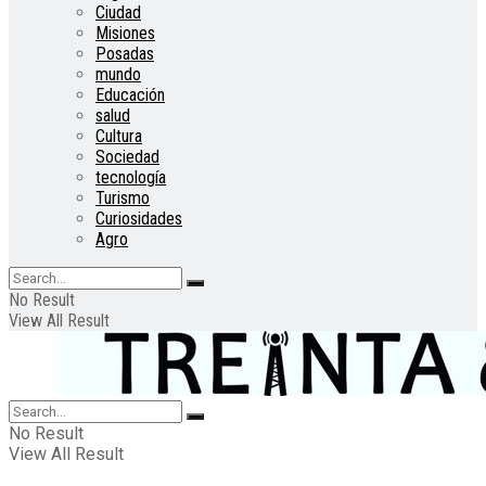
Ciudad
Misiones
Posadas
mundo
Educación
salud
Cultura
Sociedad
tecnología
Turismo
Curiosidades
Agro
No Result
View All Result
No Result
View All Result