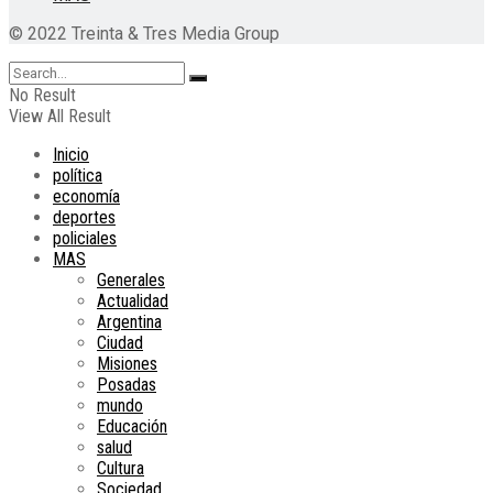
© 2022 Treinta & Tres Media Group
No Result
View All Result
Inicio
política
economía
deportes
policiales
MAS
Generales
Actualidad
Argentina
Ciudad
Misiones
Posadas
mundo
Educación
salud
Cultura
Sociedad