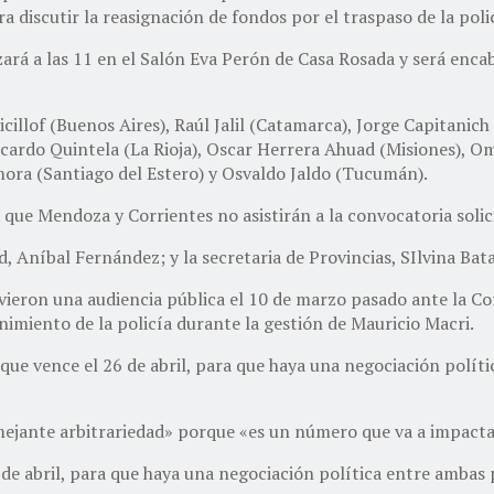
discutir la reasignación de fondos por el traspaso de la polic
zará a las 11 en el Salón Eva Perón de Casa Rosada y será encab
llof (Buenos Aires), Raúl Jalil (Catamarca), Jorge Capitanich
Ricardo Quintela (La Rioja), Oscar Herrera Ahuad (Misiones), O
mora (Santiago del Estero) y Osvaldo Jaldo (Tucumán).
 que Mendoza y Corrientes no asistirán a la convocatoria solic
, Aníbal Fernández; y la secretaria de Provincias, SIlvina Bata
vieron una audiencia pública el 10 de marzo pasado ante la Co
nimiento de la policía durante la gestión de Mauricio Macri.
o que vence el 26 de abril, para que haya una negociación polít
ejante arbitrariedad» porque «es un número que va a impactar
6 de abril, para que haya una negociación política entre ambas