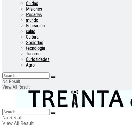
Ciudad
Misiones
Posadas
mundo
Educación
salud
Cultura
Sociedad
tecnología
Turismo
Curiosidades
Agro
No Result
View All Result
No Result
View All Result