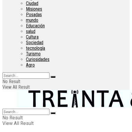
Ciudad
Misiones
Posadas
mundo
Educación
salud
Cultura
Sociedad
tecnología
Turismo
Curiosidades
Agro
No Result
View All Result
No Result
View All Result