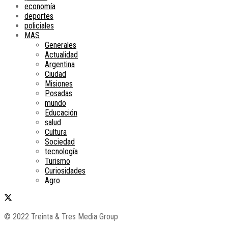
economía
deportes
policiales
MAS
Generales
Actualidad
Argentina
Ciudad
Misiones
Posadas
mundo
Educación
salud
Cultura
Sociedad
tecnología
Turismo
Curiosidades
Agro
© 2022 Treinta & Tres Media Group