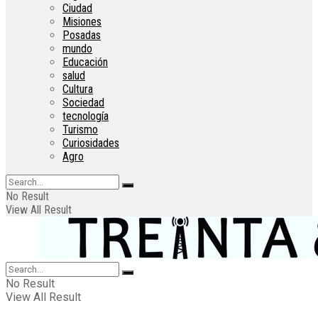
Ciudad
Misiones
Posadas
mundo
Educación
salud
Cultura
Sociedad
tecnología
Turismo
Curiosidades
Agro
No Result
View All Result
No Result
View All Result