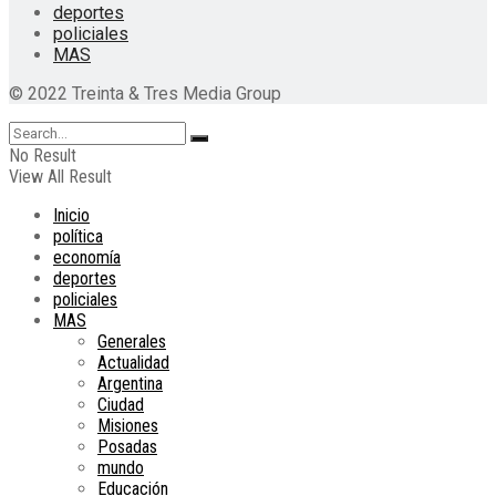
deportes
policiales
MAS
© 2022 Treinta & Tres Media Group
No Result
View All Result
Inicio
política
economía
deportes
policiales
MAS
Generales
Actualidad
Argentina
Ciudad
Misiones
Posadas
mundo
Educación