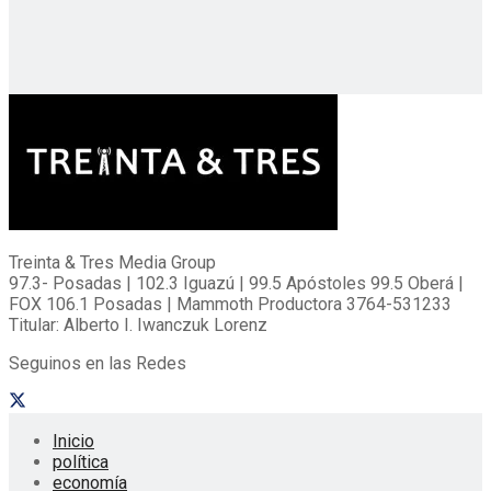
Treinta & Tres Media Group
97.3- Posadas | 102.3 Iguazú | 99.5 Apóstoles 99.5 Oberá |
FOX 106.1 Posadas | Mammoth Productora 3764-531233
Titular: Alberto I. Iwanczuk Lorenz
Seguinos en las Redes
Inicio
política
economía