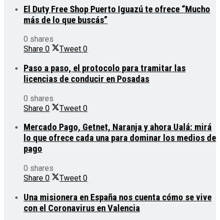
El Duty Free Shop Puerto Iguazú te ofrece “Mucho
más de lo que buscás”
0 shares
Share
0
Tweet
0
Paso a paso, el protocolo para tramitar las
licencias de conducir en Posadas
0 shares
Share
0
Tweet
0
Mercado Pago, Getnet, Naranja y ahora Ualá: mirá
lo que ofrece cada una para dominar los medios de
pago
0 shares
Share
0
Tweet
0
Una misionera en España nos cuenta cómo se vive
con el Coronavirus en Valencia