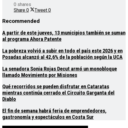
0 shares
Share
0
Tweet
0
Recommended
A partir de este jueves, 13 municipios también se suman
al programa Ahora Patente
La pobreza volvió a subir en todo el país este 2026 y en
Posadas alcanzó al 42,6% de la población según la UCA
La senadora Sonia Rojas Decut armó un monobloque
llamado Movimiento por Misiones
Qué recorridos se pueden disfrutar en Cataratas
mientras continúa cerrado el Circuito Garganta del
Diablo
El fin de semana habrá feria de emprendedores,
gastronomía y espectáculos en Costa Sur