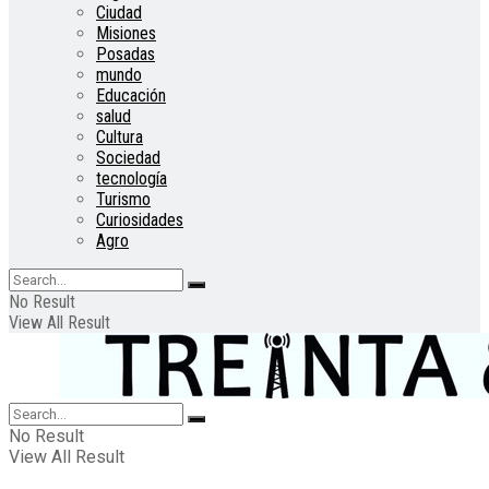
Ciudad
Misiones
Posadas
mundo
Educación
salud
Cultura
Sociedad
tecnología
Turismo
Curiosidades
Agro
No Result
View All Result
No Result
View All Result