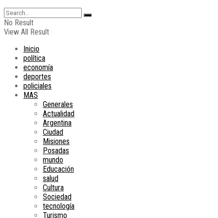
No Result
View All Result
Inicio
política
economía
deportes
policiales
MAS
Generales
Actualidad
Argentina
Ciudad
Misiones
Posadas
mundo
Educación
salud
Cultura
Sociedad
tecnología
Turismo