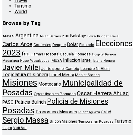
Travel
Turismo
World
Browse by Tag
Argentina
Balotaje
ANSES
Boca
Asian Games 2018
Budget Travel
Elecciones
Carlos Arce
Dolar
Corrientes
Dengue
Eldorado
2023
fmi
Hamas
Hospital Escuela Posadas
Hospital Ramon
Inflacion
Israel
Madariaga
Hugo Passalacqua
IMUSA
Istana Negara
Javier Milei
Leandro N. Alem
Juntos por el Cambio
Legislatura misionera
Lionel Messi
Market Stories
Misiones
Municipalidad de
Montecarlo
Posadas
Oscar Herrera Ahuad
Operativos en Posadas
Policia de Misiones
Patricia Bullrich
PASO
Posadas
Pronostico Misiones
Salud
Puerto Iguazú
Sergio Massa
Turismo
Silicon Misiones
Temporal en Posadas
udpm
Visit Bali