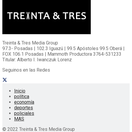
Treinta & Tres Media Group
97.3- Posadas | 102.3 Iguazú | 99.5 Apóstoles 99.5 Oberá |
FOX 106.1 Posadas | Mammoth Productora 3764-531233
Titular: Alberto I. Iwanczuk Lorenz
Seguinos en las Redes
Inicio
política
economía
deportes
policiales
MAS
© 2022 Treinta & Tres Media Group