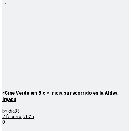
...
«Cine Verde em Bici» inicia su recorrido en la Aldea
Iryapú
by
dia33
7 febrero, 2025
0