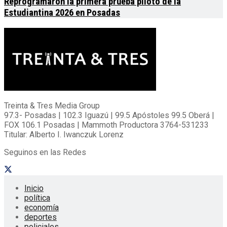
Reprogramaron la primera prueba piloto de la
Estudiantina 2026 en Posadas
Treinta & Tres Media Group
97.3- Posadas | 102.3 Iguazú | 99.5 Apóstoles 99.5 Oberá |
FOX 106.1 Posadas | Mammoth Productora 3764-531233
Titular: Alberto I. Iwanczuk Lorenz
Seguinos en las Redes
Inicio
política
economía
deportes
policiales