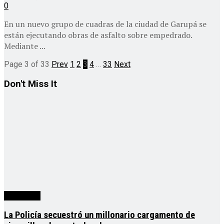
0
En un nuevo grupo de cuadras de la ciudad de Garupá se
están ejecutando obras de asfalto sobre empedrado.
Mediante ...
Page 3 of 33
Prev
1
2
3
4
…
33
Next
Don't Miss It
Actualidad
La Policía secuestró un millonario cargamento de