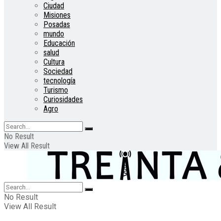
Ciudad
Misiones
Posadas
mundo
Educación
salud
Cultura
Sociedad
tecnología
Turismo
Curiosidades
Agro
No Result
View All Result
No Result
View All Result