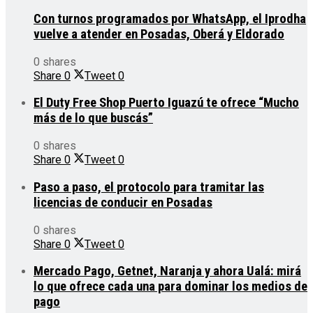
Con turnos programados por WhatsApp, el Iprodha
vuelve a atender en Posadas, Oberá y Eldorado
0 shares
Share
0
Tweet
0
El Duty Free Shop Puerto Iguazú te ofrece “Mucho
más de lo que buscás”
0 shares
Share
0
Tweet
0
Paso a paso, el protocolo para tramitar las
licencias de conducir en Posadas
0 shares
Share
0
Tweet
0
Mercado Pago, Getnet, Naranja y ahora Ualá: mirá
lo que ofrece cada una para dominar los medios de
pago