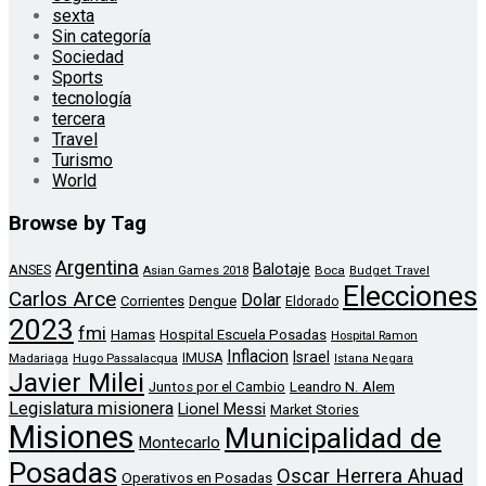
sexta
Sin categoría
Sociedad
Sports
tecnología
tercera
Travel
Turismo
World
Browse by Tag
Argentina
Balotaje
ANSES
Boca
Asian Games 2018
Budget Travel
Elecciones
Carlos Arce
Dolar
Corrientes
Dengue
Eldorado
2023
fmi
Hamas
Hospital Escuela Posadas
Hospital Ramon
Inflacion
Israel
Madariaga
Hugo Passalacqua
IMUSA
Istana Negara
Javier Milei
Leandro N. Alem
Juntos por el Cambio
Legislatura misionera
Lionel Messi
Market Stories
Misiones
Municipalidad de
Montecarlo
Posadas
Oscar Herrera Ahuad
Operativos en Posadas