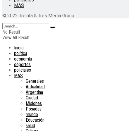
MAS
© 2022 Treinta & Tres Media Group
No Result
View All Result
Inicio
política
economía
deportes
policiales
MAS
Generales
Actualidad
Argentina
Ciudad
Misiones
Posadas
mundo
Educación
salud