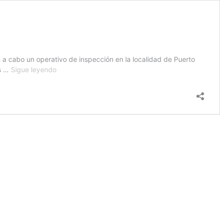
n a cabo un operativo de inspección en la localidad de Puerto
Operativo
es …
Sigue leyendo
de
inspección
conjunta
en
Puerto
Esperanza