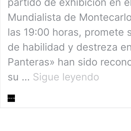
partido de exhibición en e
Mundialista de Montecarlo
las 19:00 horas, promete 
de habilidad y destreza en
Panteras» han sido reconoc
Esta
su …
Sigue leyendo
tarde
se
realizará
el
partido
de
Exhibición
de
«Las