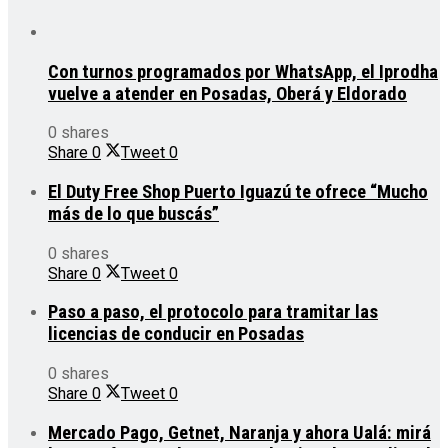
Con turnos programados por WhatsApp, el Iprodha
vuelve a atender en Posadas, Oberá y Eldorado
0 shares
Share
0
Tweet
0
El Duty Free Shop Puerto Iguazú te ofrece “Mucho
más de lo que buscás”
0 shares
Share
0
Tweet
0
Paso a paso, el protocolo para tramitar las
licencias de conducir en Posadas
0 shares
Share
0
Tweet
0
Mercado Pago, Getnet, Naranja y ahora Ualá: mirá