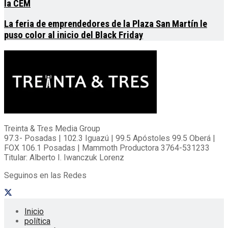
la CEM
La feria de emprendedores de la Plaza San Martín le
puso color al inicio del Black Friday
Treinta & Tres Media Group
97.3- Posadas | 102.3 Iguazú | 99.5 Apóstoles 99.5 Oberá |
FOX 106.1 Posadas | Mammoth Productora 3764-531233
Titular: Alberto I. Iwanczuk Lorenz
Seguinos en las Redes
Inicio
política