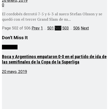
26 enero, 2019
0
El cordobés derrotó 7-5 y 6-3 al sueco Stefan Olsson y se
quedó con el tercer Grand Slam de su...
Page 502 of 506
Prev
1
…
501
502
503
…
506
Next
Don't Miss It
deportes
Boca y Argentinos empataron 0-0 en el partido de ida de
las semifinales de la Copa de la Superliga
20 mayo, 2019