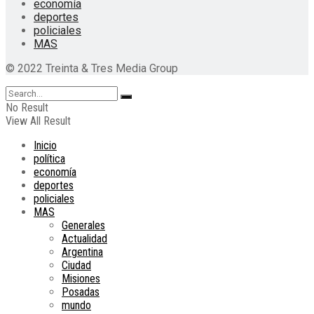
economía
deportes
policiales
MAS
© 2022 Treinta & Tres Media Group
No Result
View All Result
Inicio
política
economía
deportes
policiales
MAS
Generales
Actualidad
Argentina
Ciudad
Misiones
Posadas
mundo