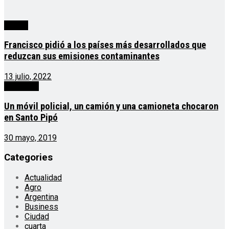
mundo
Francisco pidió a los países más desarrollados que
reduzcan sus emisiones contaminantes
13 julio, 2022
policiales
Un móvil policial, un camión y una camioneta chocaron
en Santo Pipó
30 mayo, 2019
Categories
Actualidad
Agro
Argentina
Business
Ciudad
cuarta