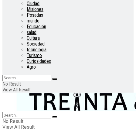
Ciudad
Misiones
Posadas
mundo
Educación
salud
Cultura
Sociedad
tecnología
Turismo
Curiosidades
Agro
No Result
View All Result
No Result
View All Result