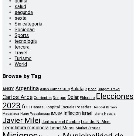
quinta
salud
segunda
sexta
Sin categoría
Sociedad
Sports
tecnología
tercera
Travel
Turismo
World
Browse by Tag
Argentina
Balotaje
ANSES
Boca
Asian Games 2018
Budget Travel
Elecciones
Carlos Arce
Dolar
Corrientes
Dengue
Eldorado
2023
fmi
Hamas
Hospital Escuela Posadas
Hospital Ramon
Inflacion
Israel
Madariaga
Hugo Passalacqua
IMUSA
Istana Negara
Javier Milei
Leandro N. Alem
Juntos por el Cambio
Legislatura misionera
Lionel Messi
Market Stories
Misiones
Municipalidad de