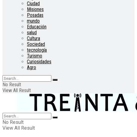
Ciudad
Misiones
Posadas
mundo
Educación
salud
Cultura
Sociedad
tecnología
Turismo
Curiosidades
Agro
No Result
View All Result
No Result
View All Result