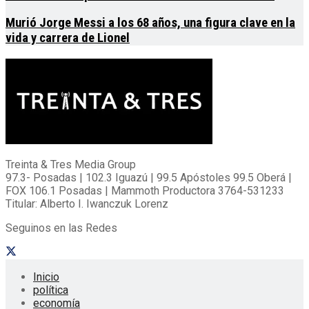
Murió Jorge Messi a los 68 años, una figura clave en la
vida y carrera de Lionel
Treinta & Tres Media Group
97.3- Posadas | 102.3 Iguazú | 99.5 Apóstoles 99.5 Oberá |
FOX 106.1 Posadas | Mammoth Productora 3764-531233
Titular: Alberto I. Iwanczuk Lorenz
Seguinos en las Redes
Inicio
política
economía