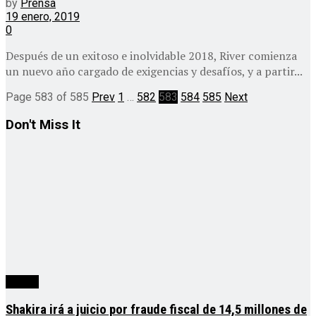
by
Prensa
19 enero, 2019
0
Después de un exitoso e inolvidable 2018, River comienza
un nuevo año cargado de exigencias y desafíos, y a partir...
Page 583 of 585
Prev
1
…
582
583
584
585
Next
Don't Miss It
mundo
Shakira irá a juicio por fraude fiscal de 14,5 millones de