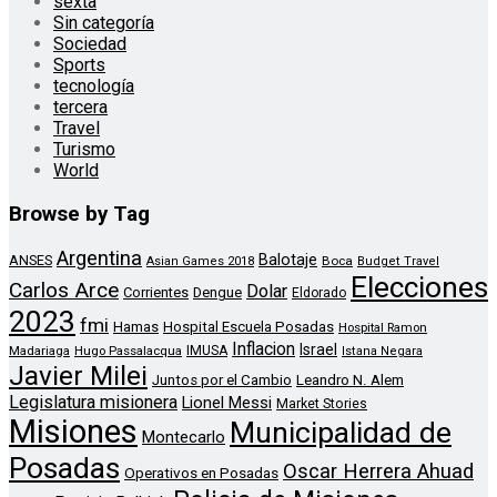
sexta
Sin categoría
Sociedad
Sports
tecnología
tercera
Travel
Turismo
World
Browse by Tag
Argentina
Balotaje
ANSES
Boca
Asian Games 2018
Budget Travel
Elecciones
Carlos Arce
Dolar
Corrientes
Dengue
Eldorado
2023
fmi
Hamas
Hospital Escuela Posadas
Hospital Ramon
Inflacion
Israel
Madariaga
Hugo Passalacqua
IMUSA
Istana Negara
Javier Milei
Leandro N. Alem
Juntos por el Cambio
Legislatura misionera
Lionel Messi
Market Stories
Misiones
Municipalidad de
Montecarlo
Posadas
Oscar Herrera Ahuad
Operativos en Posadas