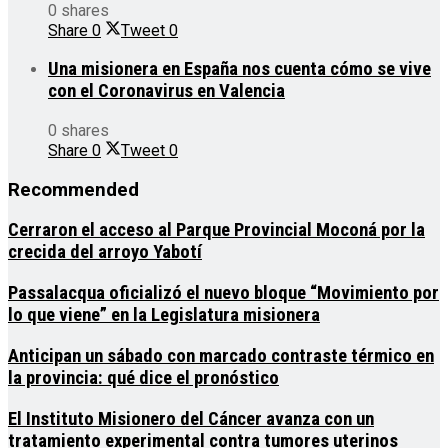
0 shares
Share
0
Tweet
0
Una misionera en España nos cuenta cómo se vive
con el Coronavirus en Valencia
0 shares
Share
0
Tweet
0
Recommended
Cerraron el acceso al Parque Provincial Moconá por la
crecida del arroyo Yabotí
Passalacqua oficializó el nuevo bloque “Movimiento por
lo que viene” en la Legislatura misionera
Anticipan un sábado con marcado contraste térmico en
la provincia: qué dice el pronóstico
El Instituto Misionero del Cáncer avanza con un
tratamiento experimental contra tumores uterinos