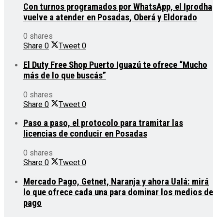
Con turnos programados por WhatsApp, el Iprodha
vuelve a atender en Posadas, Oberá y Eldorado
0 shares
Share
0
Tweet
0
El Duty Free Shop Puerto Iguazú te ofrece “Mucho
más de lo que buscás”
0 shares
Share
0
Tweet
0
Paso a paso, el protocolo para tramitar las
licencias de conducir en Posadas
0 shares
Share
0
Tweet
0
Mercado Pago, Getnet, Naranja y ahora Ualá: mirá
lo que ofrece cada una para dominar los medios de
pago