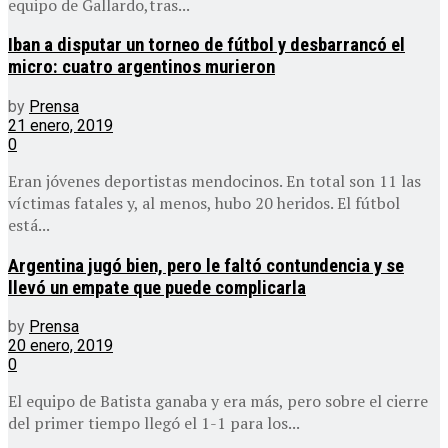
equipo de Gallardo,tras...
Iban a disputar un torneo de fútbol y desbarrancó el
micro: cuatro argentinos murieron
by
Prensa
21 enero, 2019
0
Eran jóvenes deportistas mendocinos. En total son 11 las
víctimas fatales y, al menos, hubo 20 heridos. El fútbol
está...
Argentina jugó bien, pero le faltó contundencia y se
llevó un empate que puede complicarla
by
Prensa
20 enero, 2019
0
El equipo de Batista ganaba y era más, pero sobre el cierre
del primer tiempo llegó el 1-1 para los...