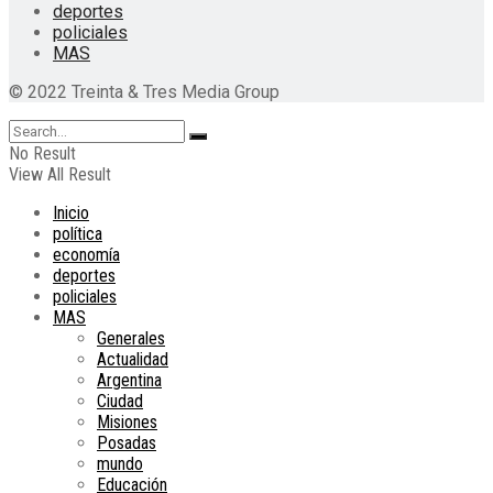
deportes
policiales
MAS
© 2022 Treinta & Tres Media Group
No Result
View All Result
Inicio
política
economía
deportes
policiales
MAS
Generales
Actualidad
Argentina
Ciudad
Misiones
Posadas
mundo
Educación