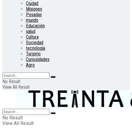
Ciudad
Misiones
Posadas
mundo
Educación
salud
Cultura
Sociedad
tecnología
Turismo
Curiosidades
Agro
No Result
View All Result
No Result
View All Result