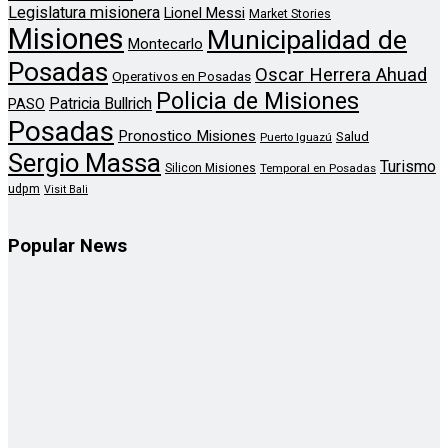
Legislatura misionera
Lionel Messi
Market Stories
Misiones
Municipalidad de
Montecarlo
Posadas
Oscar Herrera Ahuad
Operativos en Posadas
Policia de Misiones
Patricia Bullrich
PASO
Posadas
Pronostico Misiones
Salud
Puerto Iguazú
Sergio Massa
Turismo
Silicon Misiones
Temporal en Posadas
udpm
Visit Bali
Popular News