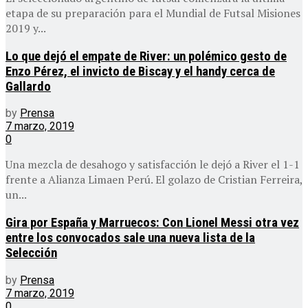
etapa de su preparación para el Mundial de Futsal Misiones
2019 y...
Lo que dejó el empate de River: un polémico gesto de
Enzo Pérez, el invicto de Biscay y el handy cerca de
Gallardo
by
Prensa
7 marzo, 2019
0
Una mezcla de desahogo y satisfacción le dejó a River el 1-1
frente a Alianza Limaen Perú. El golazo de Cristian Ferreira,
un...
Gira por España y Marruecos: Con Lionel Messi otra vez
entre los convocados sale una nueva lista de la
Selección
by
Prensa
7 marzo, 2019
0