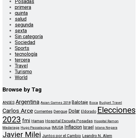
Posadas
primera
quinta
salud
segunda
sexta
Sin categoría
Sociedad
Sports
tecnología
tercera
Travel
Turismo
World
Browse by Tag
Argentina
Balotaje
ANSES
Boca
Asian Games 2018
Budget Travel
Elecciones
Carlos Arce
Dolar
Corrientes
Dengue
Eldorado
2023
fmi
Hamas
Hospital Escuela Posadas
Hospital Ramon
Inflacion
Israel
Madariaga
Hugo Passalacqua
IMUSA
Istana Negara
Javier Milei
Leandro N. Alem
Juntos por el Cambio