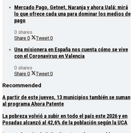
Mercado Pago, Getnet, Naranja y ahora Ualá: mirá
lo que ofrece cada una para dominar los medios de
pago
0 shares
Share
0
Tweet
0
Una misionera en España nos cuenta cómo se vive
con el Coronavirus en Valencia
0 shares
Share
0
Tweet
0
Recommended
A partir de este jueves, 13 municipios también se suman
al programa Ahora Patente
La pobreza volvió a subir en todo el país este 2026 y en
Posadas alcanzó al 42,6% de la población según la UCA